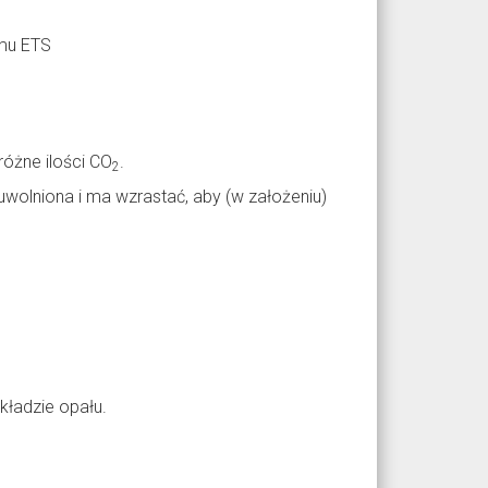
mu ETS
różne ilości CO
.
2
e uwolniona i ma wzrastać, aby (w założeniu)
kładzie opału.