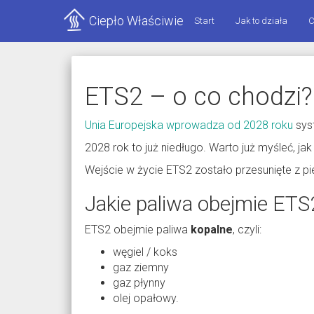
Ciepło Właściwie
Start
Jak to działa
C
ETS2 – o co chodzi?
Unia Europejska wprowadza od 2028 roku
syst
2028 rok to już niedługo. Warto już myśleć, jak
Wejście w życie ETS2 zostało przesunięte z pi
Jakie paliwa obejmie ETS
ETS2 obejmie paliwa
kopalne
, czyli:
węgiel / koks
gaz ziemny
gaz płynny
olej opałowy.