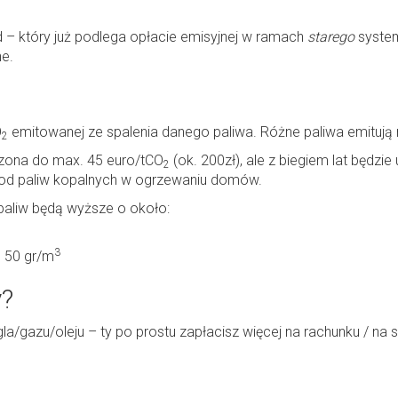
d – który już podlega opłacie emisyjnej w ramach
starego
syste
ne.
O
emitowanej ze spalenia danego paliwa. Różne paliwa emitują 
2
czona do max. 45 euro/tCO
(ok. 200zł), ale z biegiem lat będzi
2
od paliw kopalnych w ogrzewaniu domów.
paliw będą wyższe o około:
3
b 50 gr/m
y?
/gazu/oleju – ty po prostu zapłacisz więcej na rachunku / na s