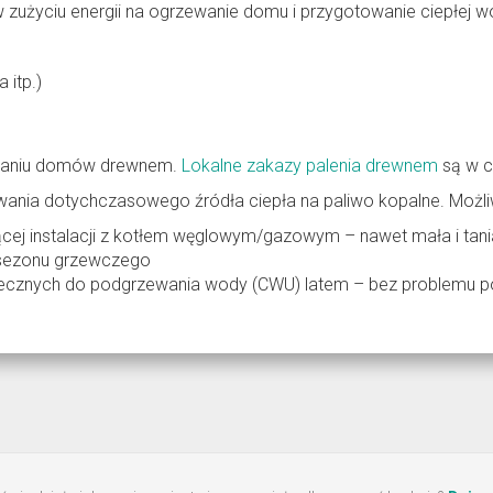
 zużyciu energii na ogrzewanie domu i przygotowanie ciepłej w
 itp.)
zewaniu domów drewnem.
Lokalne zakazy palenia drewnem
są w c
a dotychczasowego źródła ciepła na paliwo kopalne. Możliwe 
ącej instalacji z kotłem węglowym/gazowym – nawet mała i tani
 sezonu grzewczego
onecznych do podgrzewania wody (CWU) latem – bez problemu p