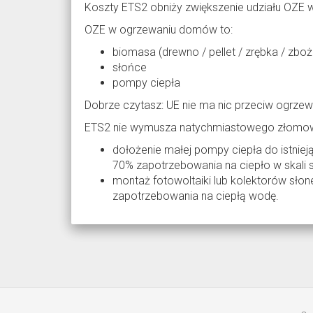
Koszty ETS2 obniży zwiększenie udziału OZE w
OZE w ogrzewaniu domów to:
biomasa (drewno / pellet / zrębka / zboża
słońce
pompy ciepła
Dobrze czytasz: UE nie ma nic przeciw ogr
ETS2 nie wymusza natychmiastowego złomowani
dołożenie małej pompy ciepła do istniej
70% zapotrzebowania na ciepło w skali
montaż fotowoltaiki lub kolektorów sł
zapotrzebowania na ciepłą wodę.