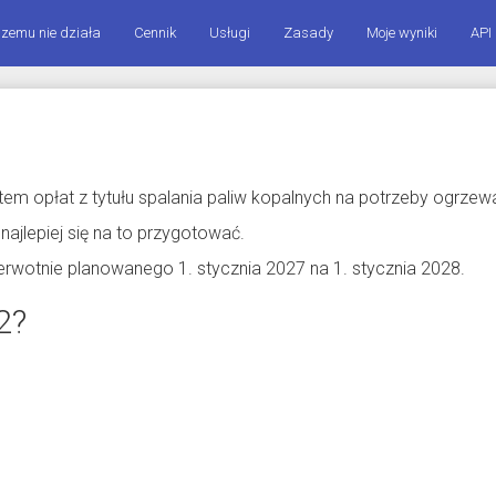
zemu nie działa
Cennik
Usługi
Zasady
Moje wyniki
API
em opłat z tytułu spalania paliw kopalnych na potrzeby ogrzew
 najlepiej się na to przygotować.
erwotnie planowanego 1. stycznia 2027 na 1. stycznia 2028.
2?