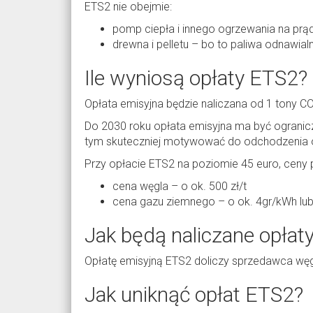
ETS2 nie obejmie:
pomp ciepła i innego ogrzewania na prą
drewna i pelletu – bo to paliwa odnawial
Ile wyniosą opłaty ETS2?
Opłata emisyjna będzie naliczana od 1 tony C
Do 2030 roku opłata emisyjna ma być ograni
tym skuteczniej motywować do odchodzenia 
Przy opłacie ETS2 na poziomie 45 euro, ceny 
cena węgla – o ok. 500 zł/t
cena gazu ziemnego – o ok. 4gr/kWh lu
Jak będą naliczane opłat
Opłatę emisyjną ETS2 doliczy sprzedawca węgla
Jak uniknąć opłat ETS2?